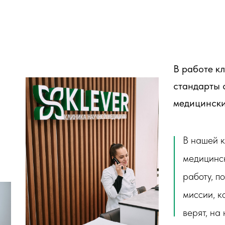
В работе к
стандарты 
медицински
В нашей к
медицинс
работу, п
миссии, к
верят, на