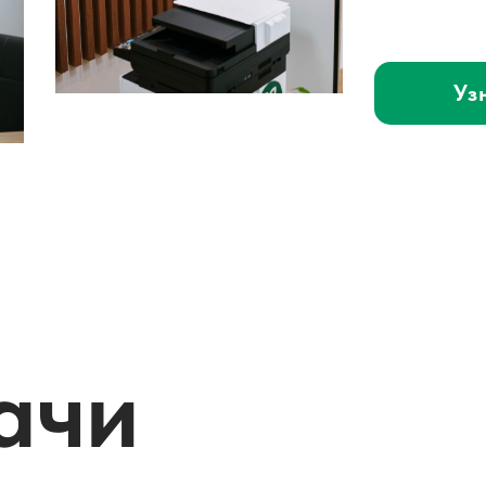
Уз
ачи